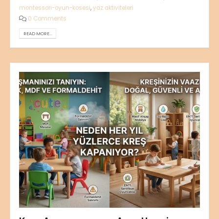
montessori-oyun-kosesi
,
yaz aktiviteleri
0 Comments
READ MORE...