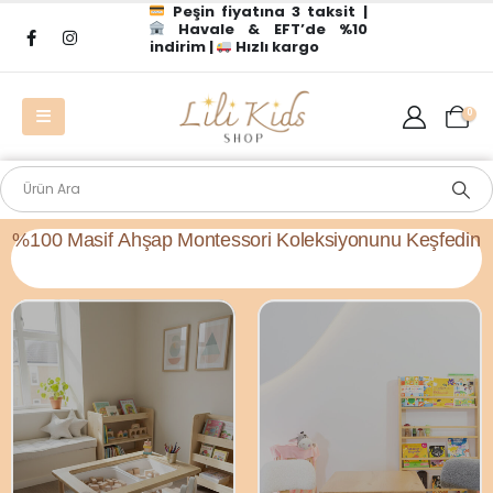
Peşin fiyatına 3 taksit |
Havale & EFT’de %10
indirim |
Hızlı kargo
0
%
1
0
0
M
a
s
i
f
A
h
ş
a
p
M
o
n
t
e
s
s
o
r
i
K
o
l
e
k
s
i
y
o
n
u
n
u
K
e
ş
f
e
d
i
n