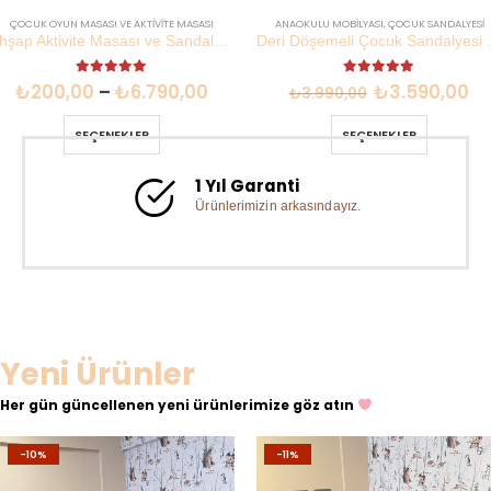
ÇOCUK OYUN MASASI VE AKTIVITE MASASI
ANAOKULU MOBILYASI
,
ÇOCUK SANDALYESI
Ahşap Aktivite Masası ve Sandalye Seti | Çift Taraflı Tahta 2-6 Yaş | Lilikids Shop
Deri Döşemeli Çocuk 
5.00
out of 5
5.00
out of 5
₺
200,00
–
₺
6.790,00
₺
3.590,00
₺
3.990,00
SEÇENEKLER
SEÇENEKLER
1 Yıl Garanti
Ürünlerimizin arkasındayız.
Yeni Ürünler
Her gün güncellenen yeni ürünlerimize göz atın
-10%
-11%