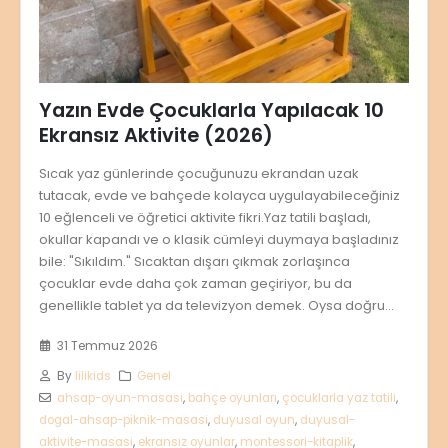
Yazın Evde Çocuklarla Yapılacak 10
Ekransız Aktivite (2026)
Sıcak yaz günlerinde çocuğunuzu ekrandan uzak
tutacak, evde ve bahçede kolayca uygulayabileceğiniz
10 eğlenceli ve öğretici aktivite fikri.Yaz tatili başladı,
okullar kapandı ve o klasik cümleyi duymaya başladınız
bile: "Sıkıldım." Sıcaktan dışarı çıkmak zorlaşınca
çocuklar evde daha çok zaman geçiriyor, bu da
genellikle tablet ya da televizyon demek. Oysa doğru...
31 Temmuz 2026
By
lilikids
Genel
ahsap-oyun-masasi
,
bahçe oyunları
,
çocuklarla yaz tatili
,
dogal-ahsap-piknik-masasi
,
duyusal oyun
,
duyusal-
aktivite-masasi
,
ekransız oyunlar
,
montessori-kitaplik
,