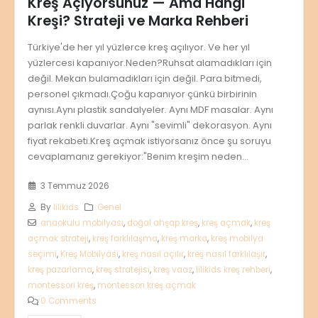
Kreş Açıyorsunuz — Ama Hangi
Kreşi? Strateji ve Marka Rehberi
Türkiye'de her yıl yüzlerce kreş açılıyor. Ve her yıl
yüzlercesi kapanıyor.Neden?Ruhsat alamadıkları için
değil. Mekan bulamadıkları için değil. Para bitmedi,
personel çıkmadı.Çoğu kapanıyor çünkü birbirinin
aynısı.Aynı plastik sandalyeler. Aynı MDF masalar. Aynı
parlak renkli duvarlar. Aynı "sevimli" dekorasyon. Aynı
fiyat rekabeti.Kreş açmak istiyorsanız önce şu soruyu
cevaplamanız gerekiyor:"Benim kreşim neden...
3 Temmuz 2026
By
lilikids
Genel
anaokulu mobilyası
,
doğal ahşap kreş
,
kreş açmak
,
kreş
açmak strateji
,
kreş farklılaşma
,
kreş marka
,
kreş mobilya
seçimi
,
Kreş Mobilyası
,
kreş nasıl açılır
,
kreş nasıl farklılaşır
,
kreş pazarlama
,
kreş stratejisi
,
kreş vaaz
,
lilikids kreş rehberi
,
montessori kreş
,
montessori kreş açmak
0 Comments