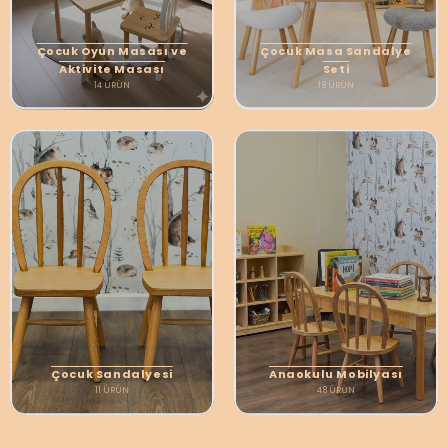
Çocuk Oyun Masası ve
Çocuk Masa Sandalye
Aktivite Masası
Seti
14
ÜRÜN
18
ÜRÜN
Çocuk Sandalyesi
Anaokulu Mobilyası
11
ÜRÜN
48
ÜRÜN