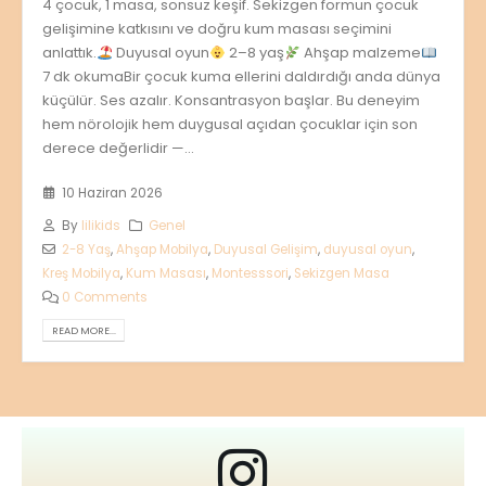
4 çocuk, 1 masa, sonsuz keşif. Sekizgen formun çocuk
gelişimine katkısını ve doğru kum masası seçimini
anlattık.
Duyusal oyun
2–8 yaş
Ahşap malzeme
7 dk okumaBir çocuk kuma ellerini daldırdığı anda dünya
küçülür. Ses azalır. Konsantrasyon başlar. Bu deneyim
hem nörolojik hem duygusal açıdan çocuklar için son
derece değerlidir —...
10 Haziran 2026
By
lilikids
Genel
2-8 Yaş
,
Ahşap Mobilya
,
Duyusal Gelişim
,
duyusal oyun
,
Kreş Mobilya
,
Kum Masası
,
Montesssori
,
Sekizgen Masa
0 Comments
READ MORE...