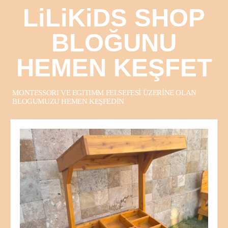
LiLiKiDS SHOP
BLOĞUNU
HEMEN KEŞFET
MONTESSORI VE EGITIMM FELSEFESİ ÜZERİNE OLAN
BLOGUMUZU HEMEN KEŞFEDİN