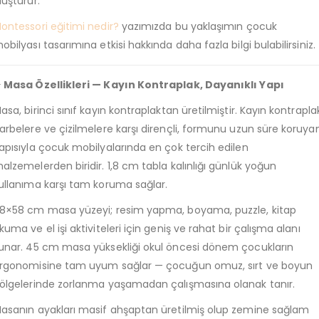
luşturur.
ontessori eğitimi nedir?
yazımızda bu yaklaşımın çocuk
obilyası tasarımına etkisi hakkında daha fazla bilgi bulabilirsiniz.
 Masa Özellikleri — Kayın Kontraplak, Dayanıklı Yapı
asa, birinci sınıf kayın kontraplaktan üretilmiştir. Kayın kontrapla
arbelere ve çizilmelere karşı dirençli, formunu uzun süre koruya
apısıyla çocuk mobilyalarında en çok tercih edilen
alzemelerden biridir. 1,8 cm tabla kalınlığı günlük yoğun
ullanıma karşı tam koruma sağlar.
8×58 cm masa yüzeyi; resim yapma, boyama, puzzle, kitap
kuma ve el işi aktiviteleri için geniş ve rahat bir çalışma alanı
unar. 45 cm masa yüksekliği okul öncesi dönem çocukların
rgonomisine tam uyum sağlar — çocuğun omuz, sırt ve boyun
ölgelerinde zorlanma yaşamadan çalışmasına olanak tanır.
asanın ayakları masif ahşaptan üretilmiş olup zemine sağlam