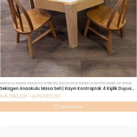
ANAOKULU MASASI
,
ANAOKULU MOBILYASI
,
ÇOCUK OYUN MASASI VE AKTIVITE MASASI
,
EN YENILER
Sekizgen Anaokulu Masa Seti | Kayın Kontraplak 4 Kişilik Duyusal | Lilikids Shop
₺
8.390,00
–
₺
19.590,00
Seçenekler