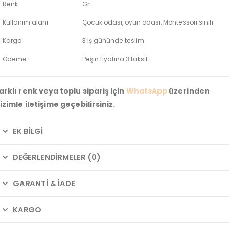
Renk
Gri
Kullanım alanı
Çocuk odası, oyun odası, Montessori sınıfı
Kargo
3 iş gününde teslim
Ödeme
Peşin fiyatına 3 taksit
arklı renk veya toplu sipariş için
WhatsApp
üzerinden
izimle iletişime geçebilirsiniz.
EK BILGI
DEĞERLENDIRMELER (0)
GARANTI & İADE
KARGO