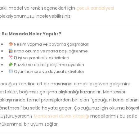
arklı model ve renk seçenekleri için
çocuk sandalyesi
oleksiyonumuzu inceleyebilirsiniz.
 Bu Masada Neler Yapılır?
Resim yapma ve boyama çalışmaları
Kitap okuma ve masa başı öğrenme
El işi ve yaratıcılık aktiviteleri
Puzzle ve dikkat geliştirme oyunları
Oyun hamuru ve duyusal aktiviteler
ocuğun kendine ait bir masasının olması özgüven gelişimini
estekler, bağımsız çalışma alışkanlığı kazandırır. Montessori
aklaşımında temel prensiplerden biri olan “çocuğun kendi alanın
önetmesi” bu setle hayata geçer. Çocuğunuz için okuma köşes
luşturuyorsanız
Montessori duvar kitaplığı
modellerimiz bu setle
ükemmel bir uyum sağlar.