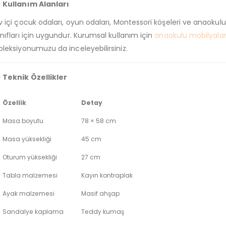
 Kullanım Alanları
v içi çocuk odaları, oyun odaları, Montessori köşeleri ve anaokulu
ınıfları için uygundur. Kurumsal kullanım için
anaokulu mobilyalar
oleksiyonumuzu da inceleyebilirsiniz.
 Teknik Özellikler
Özellik
Detay
Masa boyutu
78 × 58 cm
Masa yüksekliği
45 cm
Oturum yüksekliği
27 cm
Tabla malzemesi
Kayın kontraplak
Ayak malzemesi
Masif ahşap
Sandalye kaplama
Teddy kumaş