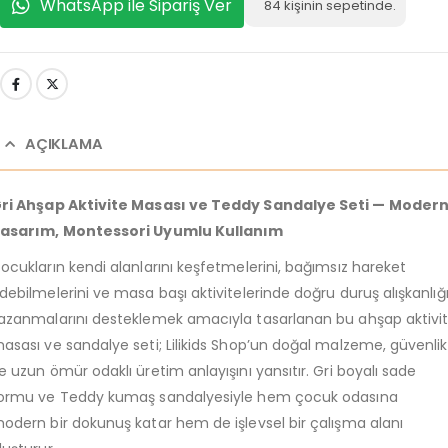
WhatsApp ile Sipariş Ver
84
kişinin sepetinde.
AÇIKLAMA
ri Ahşap Aktivite Masası ve Teddy Sandalye Seti — Moder
asarım, Montessori Uyumlu Kullanım
ocukların kendi alanlarını keşfetmelerini, bağımsız hareket
debilmelerini ve masa başı aktivitelerinde doğru duruş alışkanlığ
azanmalarını desteklemek amacıyla tasarlanan bu ahşap aktivi
asası ve sandalye seti; Lilikids Shop’un doğal malzeme, güvenlik
e uzun ömür odaklı üretim anlayışını yansıtır. Gri boyalı sade
ormu ve Teddy kumaş sandalyesiyle hem çocuk odasına
odern bir dokunuş katar hem de işlevsel bir çalışma alanı