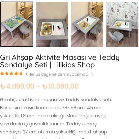
Gri Ahşap Aktivite Masası ve Teddy
Sandalye Seti | Lilikids Shop
( Henüz değerlendirme yapılmadı. )
0
out of 5
₺
4.090,00
–
₺
10.090,00
Gri ahşap aktivite masası ve Teddy sandalye seti.
Birinci sınıf kayın kontraplak, 78×58 cm, 45 cm
yükseklik, 1,8 cm tabla kalınlığı. Masif ahşap ayak,
yuvarlatılmış güvenli kenarlar. Teddy kumaş
sandalye: 27 cm oturma yüksekliği, masif ahşap