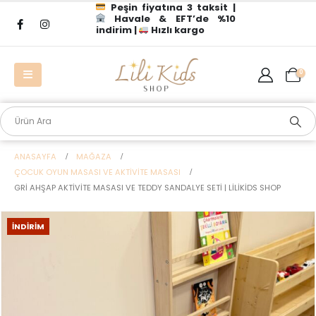
Peşin fiyatına 3 taksit |
Havale & EFT’de %10
indirim |
Hızlı kargo
0
ANASAYFA
MAĞAZA
ÇOCUK OYUN MASASI VE AKTIVITE MASASI
GRI AHŞAP AKTIVITE MASASI VE TEDDY SANDALYE SETI | LILIKIDS SHOP
İNDIRIM