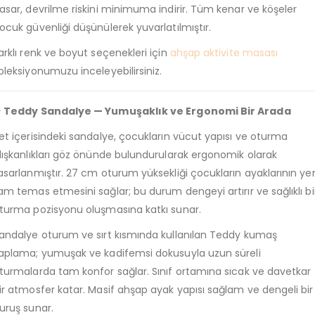
asar, devrilme riskini minimuma indirir. Tüm kenar ve köşeler
ocuk güvenliği düşünülerek yuvarlatılmıştır.
arklı renk ve boyut seçenekleri için
ahşap aktivite masası
oleksiyonumuzu inceleyebilirsiniz.
 Teddy Sandalye — Yumuşaklık ve Ergonomi Bir Arada
et içerisindeki sandalye, çocukların vücut yapısı ve oturma
lışkanlıkları göz önünde bulundurularak ergonomik olarak
asarlanmıştır. 27 cm oturum yüksekliği çocukların ayaklarının ye
am temas etmesini sağlar; bu durum dengeyi artırır ve sağlıklı bi
turma pozisyonu oluşmasına katkı sunar.
andalye oturum ve sırt kısmında kullanılan Teddy kumaş
aplama; yumuşak ve kadifemsi dokusuyla uzun süreli
turmalarda tam konfor sağlar. Sınıf ortamına sıcak ve davetkar
ir atmosfer katar. Masif ahşap ayak yapısı sağlam ve dengeli bir
uruş sunar.