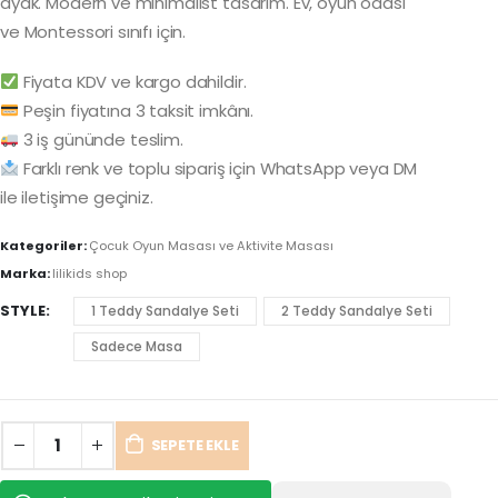
ayak. Modern ve minimalist tasarım. Ev, oyun odası
ve Montessori sınıfı için.
Fiyata KDV ve kargo dahildir.
Peşin fiyatına 3 taksit imkânı.
3 iş gününde teslim.
Farklı renk ve toplu sipariş için WhatsApp veya DM
ile iletişime geçiniz.
Kategoriler:
Çocuk Oyun Masası ve Aktivite Masası
Marka:
lilikids shop
STYLE
1 Teddy Sandalye Seti
2 Teddy Sandalye Seti
Sadece Masa
SEPETE EKLE