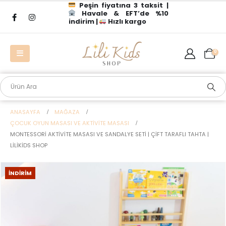
Peşin fiyatına 3 taksit |
Havale & EFT’de %10
indirim |
Hızlı kargo
0
ANASAYFA
MAĞAZA
ÇOCUK OYUN MASASI VE AKTIVITE MASASI
MONTESSORI AKTIVITE MASASI VE SANDALYE SETI | ÇIFT TARAFLI TAHTA |
LILIKIDS SHOP
İNDIRIM