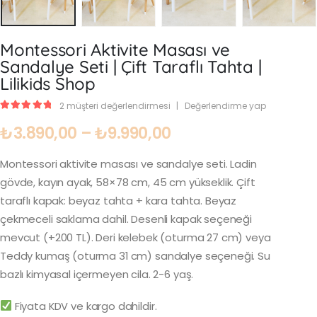
Montessori Aktivite Masası ve
Sandalye Seti | Çift Taraflı Tahta |
Lilikids Shop
2
müşteri değerlendirmesi
|
Değerlendirme yap
5.00
out of 5
₺
3.890,00
–
₺
9.990,00
Montessori aktivite masası ve sandalye seti. Ladin
gövde, kayın ayak, 58×78 cm, 45 cm yükseklik. Çift
taraflı kapak: beyaz tahta + kara tahta. Beyaz
çekmeceli saklama dahil. Desenli kapak seçeneği
mevcut (+200 TL). Deri kelebek (oturma 27 cm) veya
Teddy kumaş (oturma 31 cm) sandalye seçeneği. Su
bazlı kimyasal içermeyen cila. 2-6 yaş.
Fiyata KDV ve kargo dahildir.