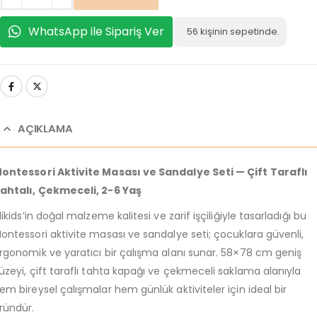
WhatsApp ile Sipariş Ver
56
kişinin sepetinde.
AÇIKLAMA
ontessori Aktivite Masası ve Sandalye Seti — Çift Taraflı
ahtalı, Çekmeceli, 2-6 Yaş
ilikids’in doğal malzeme kalitesi ve zarif işçiliğiyle tasarladığı bu
ontessori aktivite masası ve sandalye seti; çocuklara güvenli,
rgonomik ve yaratıcı bir çalışma alanı sunar. 58×78 cm geniş
üzeyi, çift taraflı tahta kapağı ve çekmeceli saklama alanıyla
em bireysel çalışmalar hem günlük aktiviteler için ideal bir
ründür.