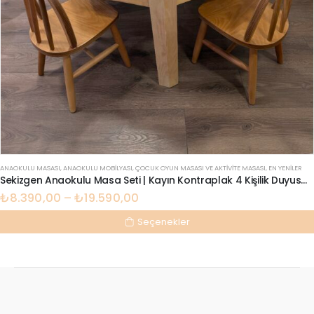
ANAOKULU MASASI
,
ANAOKULU MOBILYASI
,
ÇOCUK OYUN MASASI VE AKTIVITE MASASI
,
EN YENILER
Sekizgen Anaokulu Masa Seti | Kayın Kontraplak 4 Kişilik Duyusal | Lilikids Shop
₺
8.390,00
–
₺
19.590,00
Seçenekler