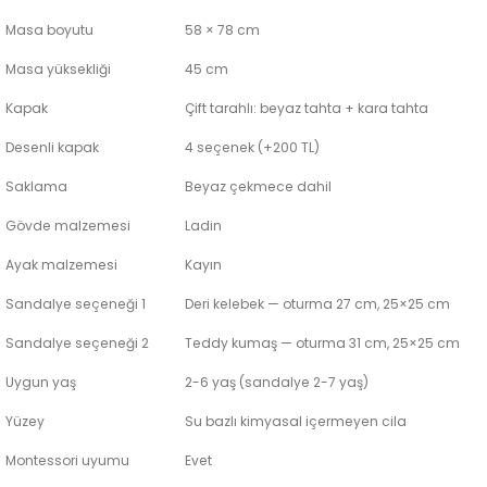
Masa boyutu
58 × 78 cm
Masa yüksekliği
45 cm
Kapak
Çift tarahlı: beyaz tahta + kara tahta
Desenli kapak
4 seçenek (+200 TL)
Saklama
Beyaz çekmece dahil
Gövde malzemesi
Ladin
Ayak malzemesi
Kayın
Sandalye seçeneği 1
Deri kelebek — oturma 27 cm, 25×25 cm
Sandalye seçeneği 2
Teddy kumaş — oturma 31 cm, 25×25 cm
Uygun yaş
2-6 yaş (sandalye 2-7 yaş)
Yüzey
Su bazlı kimyasal içermeyen cila
Montessori uyumu
Evet