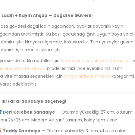
 Ladin + Kayın Ahşap — Doğal ve Güvenli
asa gövdesi doğal ladin ağacından, ayaklar dayanıklı kayın
ğacından üretilmiştir. Su bazlı çocuk sağlığına uygun boya ve cil
ullanılmıştır; kimyasal içermez, kokusuzdur. Tüm yüzeyler güvenl
ullanım için özenle işlenmiştir.
ynı seride farklı modeller için
Montessori çocuk aktivite masası
v
embe aktivite masası
modellerimizi inceleyebilirsiniz. Tüm
ktivite masası seçenekleri için
ahşap aktivite masası
kategorimi
iyaret edebilirsiniz.
 İki Farklı Sandalye Seçeneği
Deri Kelebek Sandalye
— Oturma yüksekliği 27 cm, oturum
lanı 25×25 cm. Modern ve zarif tasarım, kolay temizlenir.
Teddy Sandalye
— Oturma yüksekliği 31 cm, oturum alanı