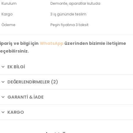
Kurulum
Demonte, aparatlar kutuda
Kargo
3 iş gününde teslim
Ödeme
Peşin fiyatına 3 taksit
ipariş ve bilgi için
WhatsApp
üzerinden bizimle iletişime
eçebilirsiniz.
EK BILGI
DEĞERLENDIRMELER (2)
GARANTI & İADE
KARGO