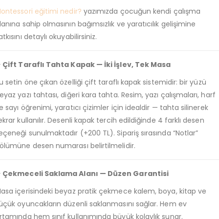
ontessori eğitimi nedir?
yazımızda çocuğun kendi çalışma
lanına sahip olmasının bağımsızlık ve yaratıcılık gelişimine
atkısını detaylı okuyabilirsiniz.
 Çift Taraflı Tahta Kapak — İki İşlev, Tek Masa
u setin öne çıkan özelliği çift taraflı kapak sistemidir: bir yüzü
eyaz yazı tahtası, diğeri kara tahta. Resim, yazı çalışmaları, harf
e sayı öğrenimi, yaratıcı çizimler için idealdir — tahta silinerek
ekrar kullanılır. Desenli kapak tercih edildiğinde 4 farklı desen
eçeneği sunulmaktadır (+200 TL). Sipariş sırasında “Notlar”
ölümüne desen numarası belirtilmelidir.
 Çekmeceli Saklama Alanı — Düzen Garantisi
asa içerisindeki beyaz pratik çekmece kalem, boya, kitap ve
üçük oyuncakların düzenli saklanmasını sağlar. Hem ev
rtamında hem sınıf kullanımında büyük kolaylık sunar.