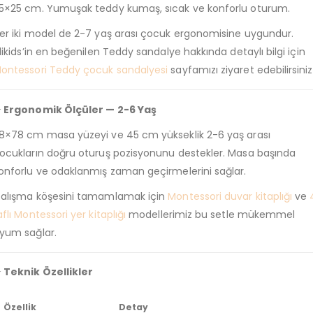
5×25 cm. Yumuşak teddy kumaş, sıcak ve konforlu oturum.
er iki model de 2-7 yaş arası çocuk ergonomisine uygundur.
ilikids’in en beğenilen Teddy sandalye hakkında detaylı bilgi için
ontessori Teddy çocuk sandalyesi
sayfamızı ziyaret edebilirsiniz
 Ergonomik Ölçüler — 2-6 Yaş
8×78 cm masa yüzeyi ve 45 cm yükseklik 2-6 yaş arası
ocukların doğru oturuş pozisyonunu destekler. Masa başında
onforlu ve odaklanmış zaman geçirmelerini sağlar.
alışma köşesini tamamlamak için
Montessori duvar kitaplığı
ve
aflı Montessori yer kitaplığı
modellerimiz bu setle mükemmel
yum sağlar.
 Teknik Özellikler
Özellik
Detay