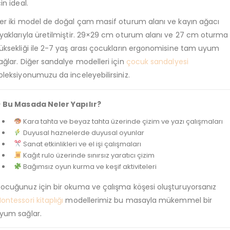
çin ideal.
er iki model de doğal çam masif oturum alanı ve kayın ağacı
yaklarıyla üretilmiştir. 29×29 cm oturum alanı ve 27 cm oturma
üksekliği ile 2-7 yaş arası çocukların ergonomisine tam uyum
ağlar. Diğer sandalye modelleri için
çocuk sandalyesi
oleksiyonumuzu da inceleyebilirsiniz.
 Bu Masada Neler Yapılır?
Kara tahta ve beyaz tahta üzerinde çizim ve yazı çalışmaları
Duyusal haznelerde duyusal oyunlar
Sanat etkinlikleri ve el işi çalışmaları
Kağıt rulo üzerinde sınırsız yaratıcı çizim
Bağımsız oyun kurma ve keşif aktiviteleri
ocuğunuz için bir okuma ve çalışma köşesi oluşturuyorsanız
ontessori kitaplığı
modellerimiz bu masayla mükemmel bir
yum sağlar.