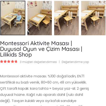
Montessori Aktivite Masası |
Duyusal Oyun ve Çizim Masası |
Lilikids Shop
3
müşteri değerlendirmesi
|
Değerlendirme yap
5.00
out of 5
Montessori aktivite masası. %100 doğal ladin, EN71
sertifikalı su bazlı vernik, 80×60 cm, 48 cm yükseklik.
Çift taraflı kapak: kara tahta + beyaz yaz-sil. 2 geniş
duyusal hazne. Kağıt rulo aparatı dahil (rulo dahil
değil). Tavşan kulaklı veya ayı kafalı sandalye