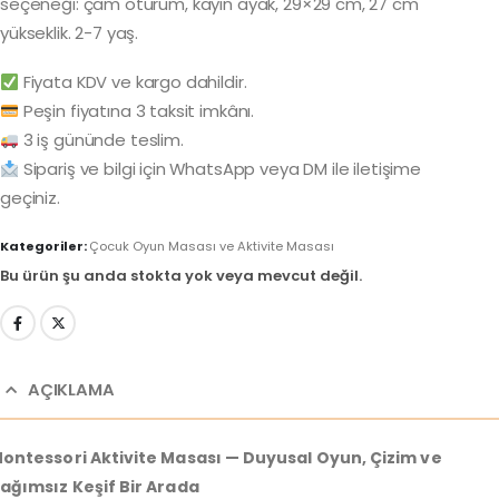
seçeneği: çam oturum, kayın ayak, 29×29 cm, 27 cm
yükseklik. 2-7 yaş.
Fiyata KDV ve kargo dahildir.
Peşin fiyatına 3 taksit imkânı.
3 iş gününde teslim.
Sipariş ve bilgi için WhatsApp veya DM ile iletişime
geçiniz.
Kategoriler:
Çocuk Oyun Masası ve Aktivite Masası
Bu ürün şu anda stokta yok veya mevcut değil.
AÇIKLAMA
ontessori Aktivite Masası — Duyusal Oyun, Çizim ve
ağımsız Keşif Bir Arada