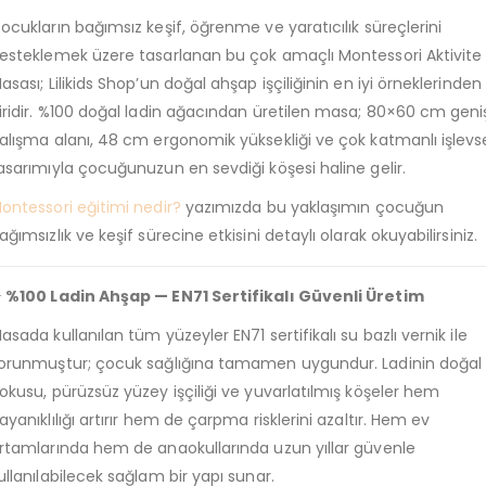
ocukların bağımsız keşif, öğrenme ve yaratıcılık süreçlerini
esteklemek üzere tasarlanan bu çok amaçlı Montessori Aktivite
asası; Lilikids Shop’un doğal ahşap işçiliğinin en iyi örneklerinden
iridir. %100 doğal ladin ağacından üretilen masa; 80×60 cm geni
alışma alanı, 48 cm ergonomik yüksekliği ve çok katmanlı işlevs
asarımıyla çocuğunuzun en sevdiği köşesi haline gelir.
ontessori eğitimi nedir?
yazımızda bu yaklaşımın çocuğun
ağımsızlık ve keşif sürecine etkisini detaylı olarak okuyabilirsiniz.
 %100 Ladin Ahşap — EN71 Sertifikalı Güvenli Üretim
asada kullanılan tüm yüzeyler EN71 sertifikalı su bazlı vernik ile
orunmuştur; çocuk sağlığına tamamen uygundur. Ladinin doğal
okusu, pürüzsüz yüzey işçiliği ve yuvarlatılmış köşeler hem
ayanıklılığı artırır hem de çarpma risklerini azaltır. Hem ev
rtamlarında hem de anaokullarında uzun yıllar güvenle
ullanılabilecek sağlam bir yapı sunar.