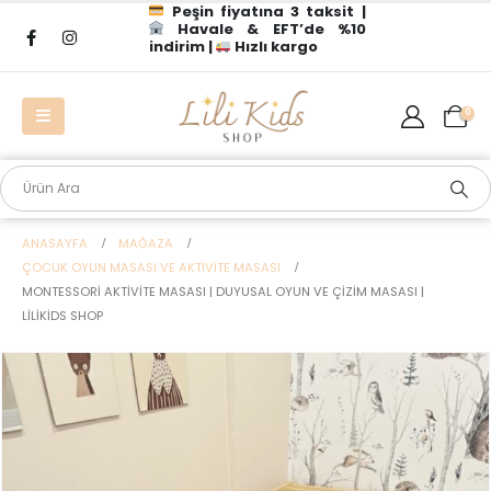
Peşin fiyatına 3 taksit |
Havale & EFT’de %10
indirim |
Hızlı kargo
0
ANASAYFA
MAĞAZA
ÇOCUK OYUN MASASI VE AKTIVITE MASASI
MONTESSORI AKTIVITE MASASI | DUYUSAL OYUN VE ÇIZIM MASASI |
LILIKIDS SHOP