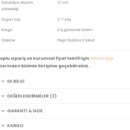
Sandalye oturum
27 cm
yüksekliği
Uygun yaş
2-7 yaş
Kargo
3 iş gününde teslim
Ödeme
Peşin fiyatına 3 taksit
oplu sipariş ve kurumsal fiyat teklifi için
WhatsApp
zerinden bizimle iletişime geçebilirsiniz.
EK BILGI
DEĞERLENDIRMELER (3)
GARANTI & İADE
KARGO