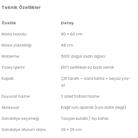
 Teknik Özellikler
Özellik
Detay
Masa boyutu
80 × 60 cm
Masa yüksekliği
48 cm
Malzeme
%100 doğal ladin ağacı
Yüzey işlemi
EN71 sertifikalı su bazlı vernik
Kapak
Çift taraflı — kara tahta + beyaz yaz-
sil
Duyusal hazne
2 adet trofast hazne
Aksesuar
Kağıt rulo aparatı (rulo dahil değil)
Sandalye seçeneği
Tavşan kulaklı / Ayı kafalı
Sandalye oturum alanı
29 × 29 cm