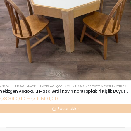
ANAOKULU MASASI
,
ANAOKULU MOBILYASI
,
ÇOCUK OYUN MASASI VE AKTIVITE MASASI
,
EN YENILER
Sekizgen Anaokulu Masa Seti | Kayın Kontraplak 4 Kişilik Duyusal | Lilikids Shop
₺
8.390,00
–
₺
19.590,00
Seçenekler