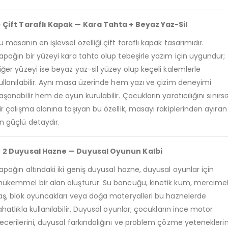
 Çift Taraflı Kapak — Kara Tahta + Beyaz Yaz-Sil
u masanın en işlevsel özelliği çift taraflı kapak tasarımıdır.
apağın bir yüzeyi kara tahta olup tebeşirle yazım için uygundur;
iğer yüzeyi ise beyaz yaz-sil yüzey olup keçeli kalemlerle
ullanılabilir. Aynı masa üzerinde hem yazı ve çizim deneyimi
aşanabilir hem de oyun kurulabilir. Çocukların yaratıcılığını sınırsı
ir çalışma alanına taşıyan bu özellik, masayı rakiplerinden ayıran
n güçlü detaydır.
 2 Duyusal Hazne — Duyusal Oyunun Kalbi
apağın altındaki iki geniş duyusal hazne, duyusal oyunlar için
ükemmel bir alan oluşturur. Su boncuğu, kinetik kum, mercime
aş, blok oyuncakları veya doğa materyalleri bu haznelerde
ahatlıkla kullanılabilir. Duyusal oyunlar; çocukların ince motor
ecerilerini, duyusal farkındalığını ve problem çözme yeteneklerin