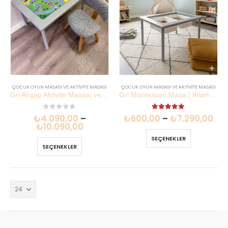
ÇOCUK OYUN MASASI VE AKTIVITE MASASI
ÇOCUK OYUN MASASI VE AKTIVITE MASASI
Gri Ahşap Aktivite Masası ve Teddy Sandalye Seti | Lilikids Shop
Gri Montessori Masa | Ihlamur Tabla Kayın Ayak 78×58 cm | Lilikids Shop
0
out of 5
5.00
out of 5
₺
4.090,00
–
₺
600,00
–
₺
7.290,00
₺
10.090,00
SEÇENEKLER
SEÇENEKLER