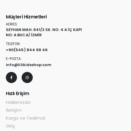
Müşteri Hizmetleri
ADRES:
SEYHAN MAH. 641/2 SK. NO: 4 A İÇ KAPI
NO: A BUCA/ İZMİR
TELEFON:
+90
(545) 844 98 46
E-POSTA:
info@lilikidsshop.com
Hızlı Erişim
Hakkımızda
İletişim
Kargo ve Teslimat
Giriş