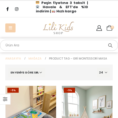
Peşin fiyatına 3 taksit |
Havale & EFT’de %10
indirim |
Hızlı kargo
0
ANASAYFA
MAĞAZA
PRODUCT TAG -
GRI MONTESSORI MASA
-9%
-9%