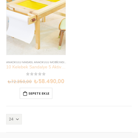
ANAOKULU MASASI
,
ANAOKULU MOBILYASI
,
İNDIRIMLI SETLER
10 Kelebek Sandalye 5 Aktivite Masası | Anaokulu Sınıf Seti | Lilikids Shop
0
out of 5
₺
58.490,00
₺
72.350,00
SEPETE EKLE