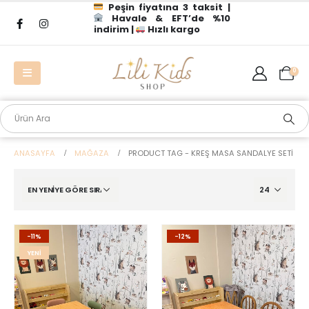
Peşin fiyatına 3 taksit |
Havale & EFT’de %10
indirim |
Hızlı kargo
0
ANASAYFA
MAĞAZA
PRODUCT TAG -
KREŞ MASA SANDALYE SETI
-11%
-12%
YENI