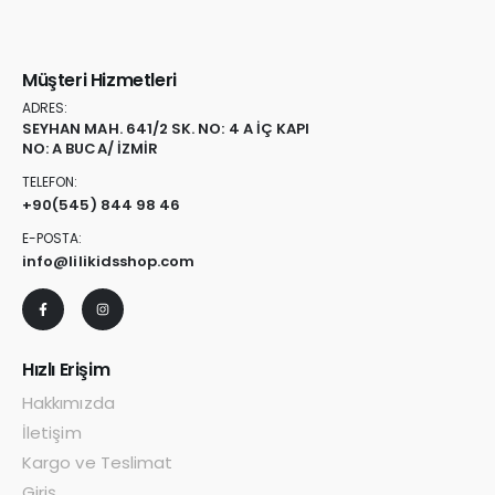
Müşteri Hizmetleri
ADRES:
SEYHAN MAH. 641/2 SK. NO: 4 A İÇ KAPI
NO: A BUCA/ İZMİR
TELEFON:
+90
(545) 844 98 46
E-POSTA:
info@lilikidsshop.com
Hızlı Erişim
Hakkımızda
İletişim
Kargo ve Teslimat
Giriş