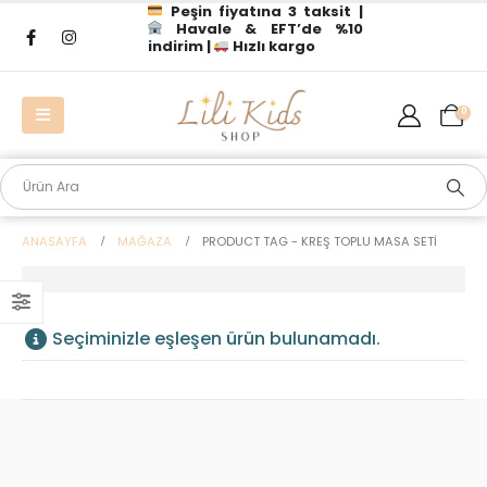
Peşin fiyatına 3 taksit |
Havale & EFT’de %10
indirim |
Hızlı kargo
0
ANASAYFA
MAĞAZA
PRODUCT TAG -
KREŞ TOPLU MASA SETI
Seçiminizle eşleşen ürün bulunamadı.