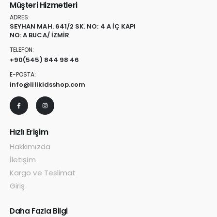
Müşteri Hizmetleri
ADRES:
SEYHAN MAH. 641/2 SK. NO: 4 A İÇ KAPI
NO: A BUCA/ İZMİR
TELEFON:
+90
(545) 844 98 46
E-POSTA:
info@lilikidsshop.com
Hızlı Erişim
Hakkımızda
İletişim
Kargo ve Teslimat
Giriş
Daha Fazla Bilgi