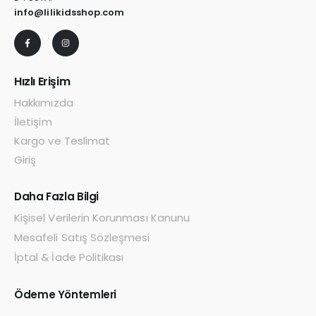
info@lilikidsshop.com
Hızlı Erişim
Hakkımızda
İletişim
Kargo ve Teslimat
Giriş
Daha Fazla Bilgi
Kişisel Verilerin Korunması Kanunu
Mesafeli Satış Sözleşmesi
İptal & İade Politikası
Ödeme Yöntemleri