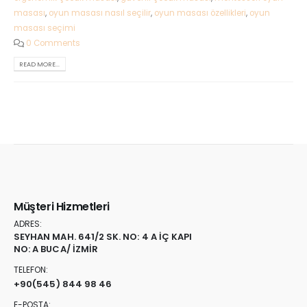
masası
,
oyun masası nasıl seçilir
,
oyun masası özellikleri
,
oyun
masası seçimi
0 Comments
READ MORE...
Müşteri Hizmetleri
ADRES:
SEYHAN MAH. 641/2 SK. NO: 4 A İÇ KAPI
NO: A BUCA/ İZMİR
TELEFON:
+90
(545) 844 98 46
E-POSTA: