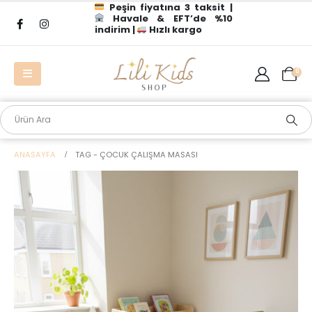
Peşin fiyatına 3 taksit |
Havale & EFT’de %10
indirim |
Hızlı kargo
0
ANASAYFA
TAG -
ÇOCUK ÇALIŞMA MASASI