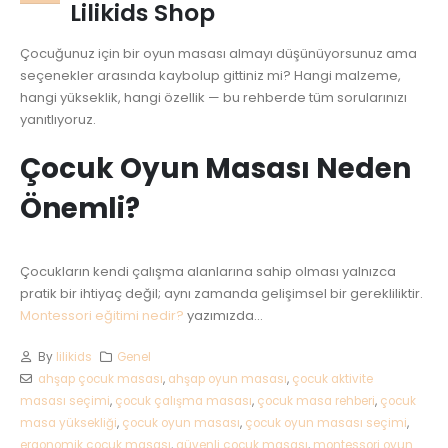
Lilikids Shop
Çocuğunuz için bir oyun masası almayı düşünüyorsunuz ama
seçenekler arasında kaybolup gittiniz mi? Hangi malzeme,
hangi yükseklik, hangi özellik — bu rehberde tüm sorularınızı
yanıtlıyoruz.
Çocuk Oyun Masası Neden
Önemli?
Çocukların kendi çalışma alanlarına sahip olması yalnızca
pratik bir ihtiyaç değil; aynı zamanda gelişimsel bir gerekliliktir.
Montessori eğitimi nedir?
yazımızda...
By
lilikids
Genel
ahşap çocuk masası
,
ahşap oyun masası
,
çocuk aktivite
masası seçimi
,
çocuk çalışma masası
,
çocuk masa rehberi
,
çocuk
masa yüksekliği
,
çocuk oyun masası
,
çocuk oyun masası seçimi
,
ergonomik çocuk masası
,
güvenli çocuk masası
,
montessori oyun