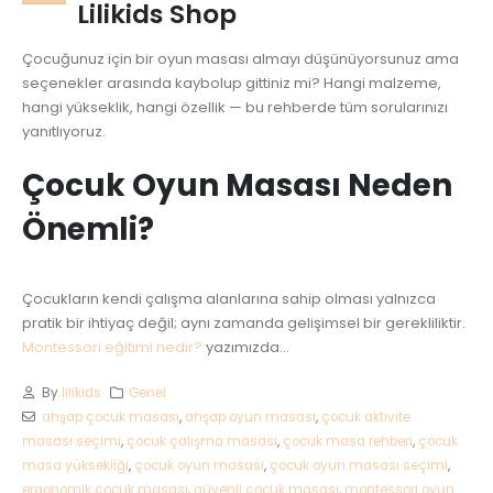
Lilikids Shop
Çocuğunuz için bir oyun masası almayı düşünüyorsunuz ama
seçenekler arasında kaybolup gittiniz mi? Hangi malzeme,
hangi yükseklik, hangi özellik — bu rehberde tüm sorularınızı
yanıtlıyoruz.
Çocuk Oyun Masası Neden
Önemli?
Çocukların kendi çalışma alanlarına sahip olması yalnızca
pratik bir ihtiyaç değil; aynı zamanda gelişimsel bir gerekliliktir.
Montessori eğitimi nedir?
yazımızda...
By
lilikids
Genel
ahşap çocuk masası
,
ahşap oyun masası
,
çocuk aktivite
masası seçimi
,
çocuk çalışma masası
,
çocuk masa rehberi
,
çocuk
masa yüksekliği
,
çocuk oyun masası
,
çocuk oyun masası seçimi
,
ergonomik çocuk masası
,
güvenli çocuk masası
,
montessori oyun