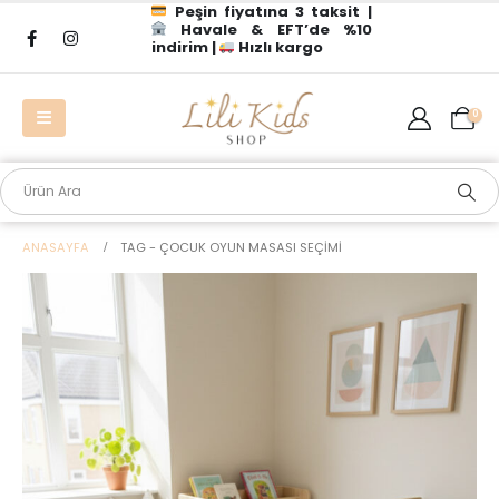
Peşin fiyatına 3 taksit |
Havale & EFT’de %10
indirim |
Hızlı kargo
0
ANASAYFA
TAG -
ÇOCUK OYUN MASASI SEÇIMI