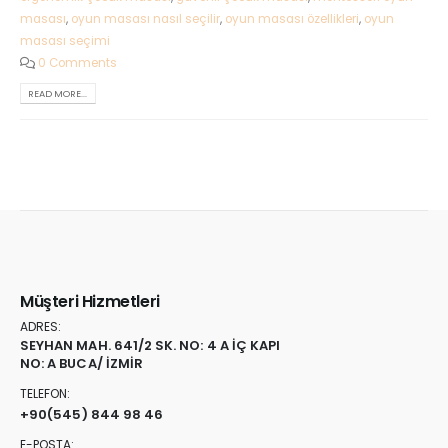
masası
,
oyun masası nasıl seçilir
,
oyun masası özellikleri
,
oyun
masası seçimi
0 Comments
READ MORE...
Müşteri Hizmetleri
ADRES:
SEYHAN MAH. 641/2 SK. NO: 4 A İÇ KAPI
NO: A BUCA/ İZMİR
TELEFON:
+90
(545) 844 98 46
E-POSTA: