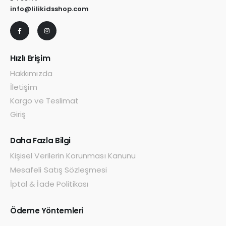
info@lilikidsshop.com
Hızlı Erişim
Hakkımızda
İletişim
Kargo ve Teslimat
Giriş
Daha Fazla Bilgi
Kişisel Verilerin Korunması Kanunu
Mesafeli Satış Sözleşmesi
İptal & İade Politikası
Ödeme Yöntemleri