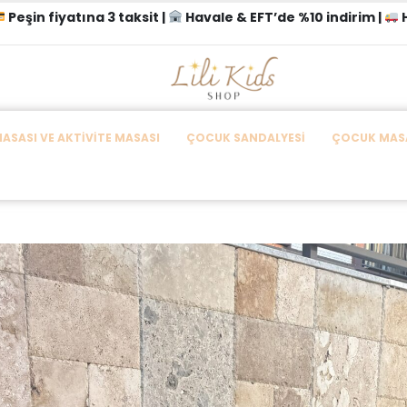
Peşin fiyatına 3 taksit |
Havale & EFT’de %10 indirim |
H
SASI VE AKTIVITE MASASI
ÇOCUK SANDALYESI
ÇOCUK MASA