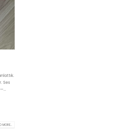
nlattık.
. Ses
...
 MORE...