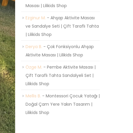
Masası | Lilikids Shop
Ezginur M.
-
Ahşap Aktivite Masası
ve Sandalye Seti | Çift Taraflı Tahta
| Lilikids Shop
Derya B.
-
Çok Fonksiyonlu Ahşap
Aktivite Masası | Lilikids Shop
Özge M.
-
Pembe Aktivite Masası |
Çift Taraflı Tahta Sandalyeli Set |
Lilikids Shop
Mellis B.
-
Montessori Çocuk Yatağı |
Doğal Çam Yere Yakın Tasarım |
Lilikids Shop