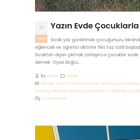
Yazın Evde Çocuklarla 
31
Tem
Sıcak yaz günlerinde çocuğunuzu ekrand
eğlenceli ve öğretici aktivite fikri.Yaz tatili başl
Sıcaktan dışarı çıkmak zorlaşınca çocuklar evde 
demek. Oysa doğru...
By
lilikids
Genel
ahsap-oyun-masasi
,
bahçe oyunları
,
çocuklarla y
masasi
,
ekransız oyunlar
,
montessori-kitaplik
,
monte
0 Comments