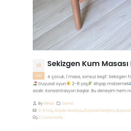
Sekizgen Kum Masası
10
Haz
4 çocuk, 1 masa, sonsuz keşif. Sekizgen 
Duyusal oyun
2–8 yaş
Ahşap malzeme
azalır. Konsantrasyon başlar. Bu deneyim hem nör
By
lilikids
Genel
2-8 Yaş
,
Ahşap Mobilya
,
Duyusal Gelişim
,
duyusal
0 Comments