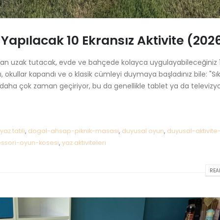
Yapılacak 10 Ekransız Aktivite (202
an uzak tutacak, evde ve bahçede kolayca uygulayabileceğiniz 
adı, okullar kapandı ve o klasik cümleyi duymaya başladınız bile: "Sık
daha çok zaman geçiriyor, bu da genellikle tablet ya da televizy
az tatili
,
dogal-ahsap-piknik-masasi
,
duyusal oyun
,
duyusal-aktivite
ssori-oyun-kosesi
,
yaz aktiviteleri
READ