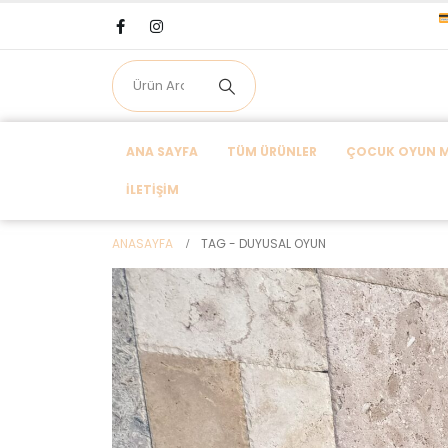
ANA SAYFA
TÜM ÜRÜNLER
ÇOCUK OYUN MA
İLETIŞIM
ANASAYFA
TAG -
DUYUSAL OYUN