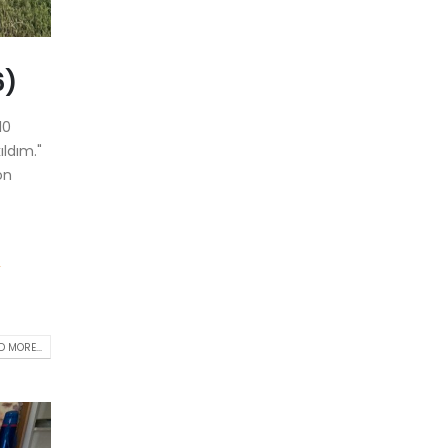
6)
10
ıldım."
on
-
 MORE...