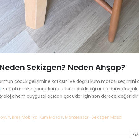
 Neden Sekizgen? Neden Ahşap?
formun çocuk gelişimine katkısını ve doğru kum masası seçimini a
7 dk okumaBir çocuk kuma ellerini daldırdığı anda dünya küçülür
olojik hem duygusal açıdan çocuklar için son derece değerlidir —
 oyun
,
Kreş Mobilya
,
Kum Masası
,
Montesssori
,
Sekizgen Masa
READ