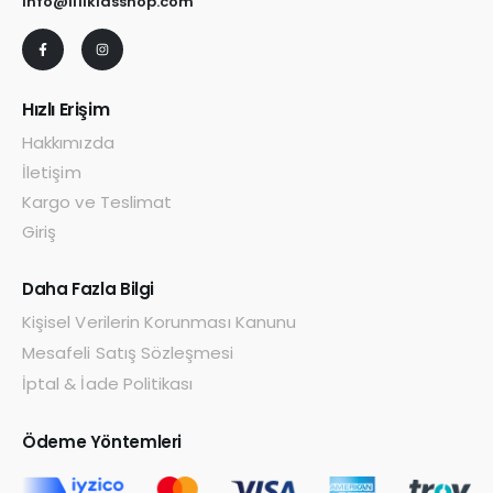
info@lilikidsshop.com
Hızlı Erişim
Hakkımızda
İletişim
Kargo ve Teslimat
Giriş
Daha Fazla Bilgi
Kişisel Verilerin Korunması Kanunu
Mesafeli Satış Sözleşmesi
İptal & İade Politikası
Ödeme Yöntemleri