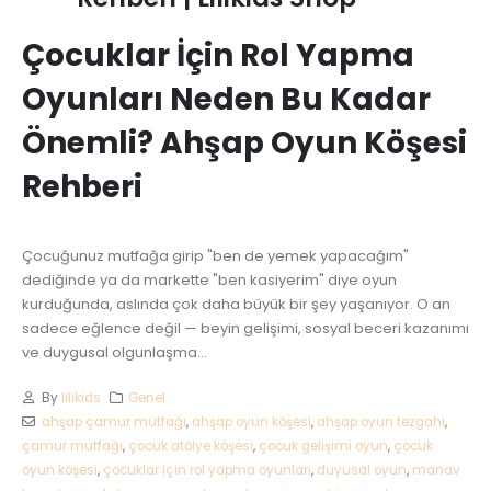
Çocuklar İçin Rol Yapma
Oyunları Neden Bu Kadar
Önemli? Ahşap Oyun Köşesi
Rehberi
Çocuğunuz mutfağa girip "ben de yemek yapacağım"
dediğinde ya da markette "ben kasiyerim" diye oyun
kurduğunda, aslında çok daha büyük bir şey yaşanıyor. O an
sadece eğlence değil — beyin gelişimi, sosyal beceri kazanımı
ve duygusal olgunlaşma...
By
lilikids
Genel
ahşap çamur mutfağı
,
ahşap oyun köşesi
,
ahşap oyun tezgahı
,
çamur mutfağı
,
çocuk atölye köşesi
,
çocuk gelişimi oyun
,
çocuk
oyun köşesi
,
çocuklar için rol yapma oyunları
,
duyusal oyun
,
manav