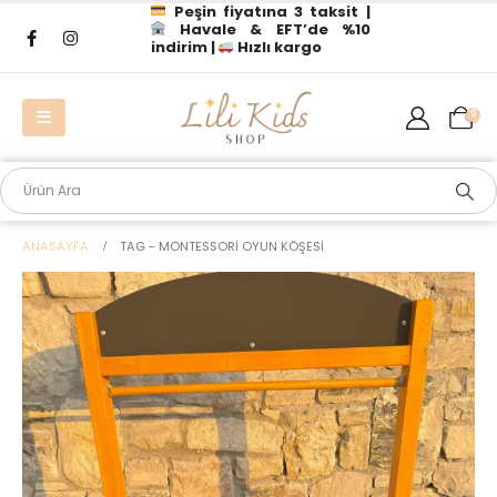
Peşin fiyatına 3 taksit |
Havale & EFT’de %10
indirim |
Hızlı kargo
0
ANASAYFA
TAG -
MONTESSORI OYUN KÖŞESI