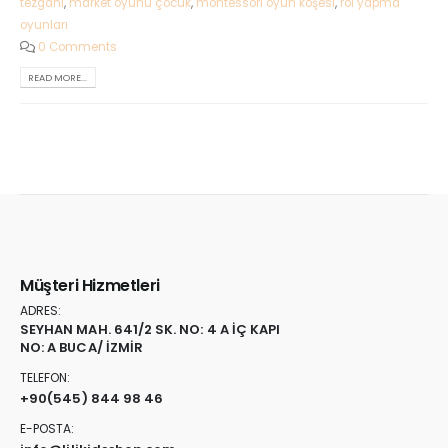
tezgahı
,
market oyunu çocuk
,
montessori oyun köşesi
,
rol yapma
oyunları
0 Comments
READ MORE...
Müşteri Hizmetleri
ADRES:
SEYHAN MAH. 641/2 SK. NO: 4 A İÇ KAPI
NO: A BUCA/ İZMİR
TELEFON:
+90
(545) 844 98 46
E-POSTA: