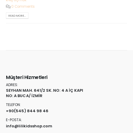
0 Comments
READ MORE...
Müşteri Hizmetleri
ADRES:
SEYHAN MAH. 641/2 SK. NO: 4 A İÇ KAPI
NO: A BUCA/ İZMİR
TELEFON:
+90
(545) 844 98 46
E-POSTA:
info@lilikidsshop.com