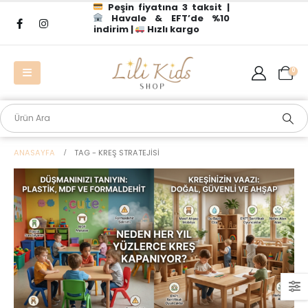
Peşin fiyatına 3 taksit |
Havale & EFT’de %10
indirim |
Hızlı kargo
0
ANASAYFA
TAG -
KREŞ STRATEJISI