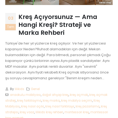
Kreş Açıyorsunuz — Ama
03
Hangi Kreşi? Strateji ve
Tem
Marka Rehberi
Türkiye'de her yıl yüzlerce kreş açılıyor. Ve her yıl yüzlercesi
kapanıyor.Neden?Ruhsat alamadıkları için değil. Mekan
bulamadıkları için değil. Para bitmedi, personel çıkmadı.Çoğu
kapanıyor çünkü birbirinin aynısı.Aynı plastik sandalyeler. Aynı
MDF masalar. Aynı parlak renkli duvarlar. Aynı "sevimli"
dekorasyon. Aynı fiyat rekabeti.Kreş açmak istiyorsanız önce
şu soruyu cevaplamanız gerekiyor:"Benim kreşim neden...
By
lilikids
Genel
anaokulu mobilyası
,
doğal ahşap kreş
,
kreş açmak
,
kreş açmak
strateji
,
kreş farklılaşma
,
kreş marka
,
kreş mobilya seçimi
,
Kreş
Mobilyası
,
kreş nasıl açılır
,
kreş nasıl farklılaşır
,
kreş pazarlama
,
kreş
stratejisi
,
kreş vaaz
,
lilikids kreş rehberi
,
montessori kreş
,
montessori
kreş açmak