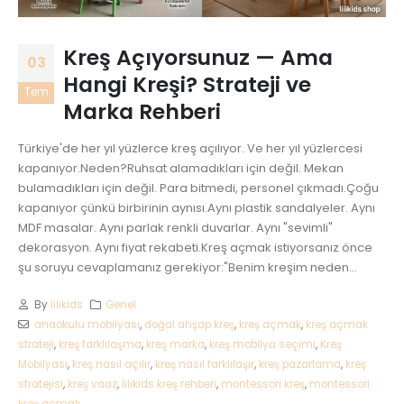
Kreş Açıyorsunuz — Ama
03
Hangi Kreşi? Strateji ve
Tem
Marka Rehberi
Türkiye'de her yıl yüzlerce kreş açılıyor. Ve her yıl yüzlercesi
kapanıyor.Neden?Ruhsat alamadıkları için değil. Mekan
bulamadıkları için değil. Para bitmedi, personel çıkmadı.Çoğu
kapanıyor çünkü birbirinin aynısı.Aynı plastik sandalyeler. Aynı
MDF masalar. Aynı parlak renkli duvarlar. Aynı "sevimli"
dekorasyon. Aynı fiyat rekabeti.Kreş açmak istiyorsanız önce
şu soruyu cevaplamanız gerekiyor:"Benim kreşim neden...
By
lilikids
Genel
anaokulu mobilyası
,
doğal ahşap kreş
,
kreş açmak
,
kreş açmak
strateji
,
kreş farklılaşma
,
kreş marka
,
kreş mobilya seçimi
,
Kreş
Mobilyası
,
kreş nasıl açılır
,
kreş nasıl farklılaşır
,
kreş pazarlama
,
kreş
stratejisi
,
kreş vaaz
,
lilikids kreş rehberi
,
montessori kreş
,
montessori
kreş açmak