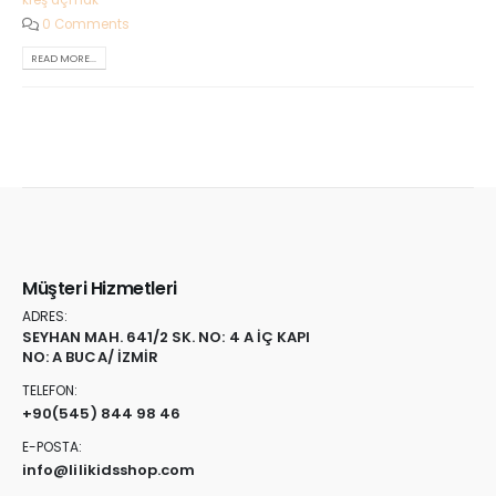
0 Comments
READ MORE...
Müşteri Hizmetleri
ADRES:
SEYHAN MAH. 641/2 SK. NO: 4 A İÇ KAPI
NO: A BUCA/ İZMİR
TELEFON:
+90
(545) 844 98 46
E-POSTA:
info@lilikidsshop.com