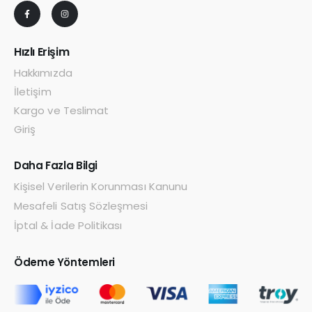
Hızlı Erişim
Hakkımızda
İletişim
Kargo ve Teslimat
Giriş
Daha Fazla Bilgi
Kişisel Verilerin Korunması Kanunu
Mesafeli Satış Sözleşmesi
İptal & İade Politikası
Ödeme Yöntemleri