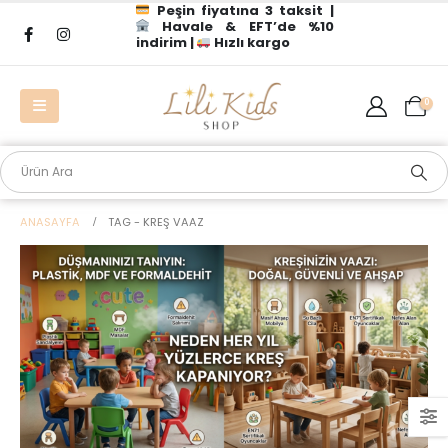
Peşin fiyatına 3 taksit |
Havale & EFT’de %10
indirim |
Hızlı kargo
0
ANASAYFA
TAG -
KREŞ VAAZ